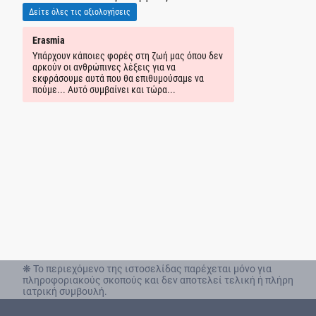
Δείτε όλες τις αξιολογήσεις
Erasmia
Εύη Α.
Υπάρχουν κάποιες φορές στη ζωή μας όπου δεν
Χειρουργήθηκα 
αρκούν οι ανθρώπινες λέξεις για να
αρθροπλαστική α
εκφράσουμε αυτά που θα επιθυμούσαμε να
Αυτό που με εν
πούμε... Αυτό συμβαίνει και τώρα...
μου εξήγησε όλε
άρθρωση, το μόσ
αποθεραπεία. Αν
υπομονή και ευ
Περπάτησα την ί
χρησιμοποιήσει 
σημαντικότερο γ
χωρίς τον πόνο 
χρόνια και σιγά
ξεχάσει. Ευχαρι
❋ Το περιεχόμενο της ιστοσελίδας παρέχεται μόνο για
πληροφοριακούς σκοπούς και δεν αποτελεί τελική ή πλήρη
ιατρική συμβουλή.