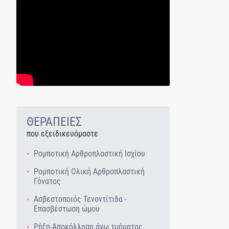
ΘΕΡΑΠΕΙΕΣ
που εξειδικευόμαστε
Ρομποτική Αρθροπλαστική Ισχίου
Ρομποτική Ολική Αρθροπλαστική
Γόνατος
Ασβεστοποιός Τενοντίτιδα -
Επασβέστωση ώμου
Ρήξη-Αποκόλληση άνω τμήματος