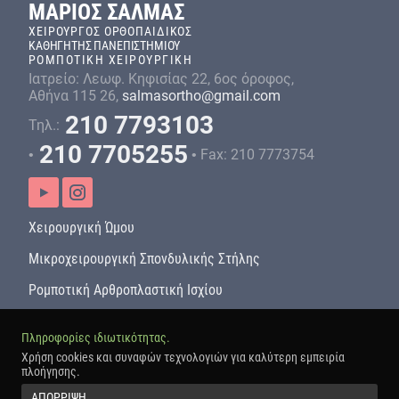
ΜΑΡΙΟΣ ΣΑΛΜΑΣ
ΧΕΙΡΟΥΡΓΟΣ ΟΡΘΟΠAIΔΙΚΟΣ
ΚΑΘΗΓΗΤΗΣ ΠΑΝΕΠΙΣΤΗΜΙΟΥ
ΡΟΜΠΟΤΙΚΗ ΧΕΙΡΟΥΡΓΙΚΗ
Ιατρείο: Λεωφ. Κηφισίας 22,
6ος όροφος,
Αθήνα 115 26,
salmasortho@gmail.com
210 7793103
Τηλ.:
210 7705255
•
• Fax: 210 7773754
Χειρουργική Ώμου
Μικροχειρουργική Σπονδυλικής Στήλης
Ρομποτική Αρθροπλαστική Ισχίου
Ρομποτική Ολική Αρθροπλαστική Γόνατος
Πληροφορίες ιδιωτικότητας.
Πολιτική Απορρήτου
Χρήση cookies και συναφών τεχνολογιών για καλύτερη εμπειρία
πλοήγησης.
Όροι Χρήσης
ΑΠΟΡΡΙΨΗ