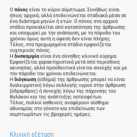
Ο
πόνος
είναι το κύριο σύμπτωμα. Συνήθως είναι
ήπιος αρχικά, αλλά επιδεινώνεται σταδιακά μέσα σε
ένα διάστημα μηνών ή ετών. Ο πόνος στα αρχικά
στάδια προκαλείται από καταπόνηση της άρθρωσης
και υποχωρεί με την ανάπαυση, με τη πάροδο του
χρόνου όμως αυτή η ύφεση δεν είναι πλήρης.
Τέλος, στα προχωρημένα στάδια εμφανίζεται
νυχτερινός πόνος.
Η
δυσκαμψία
είναι ένα σύνηθες κλινικό εύρημα.
Εμφανίζεται χαρακτηριστικά μετά από περιόδους
ακινησίας, αλλά προοδευτικά γίνεται συνεχής και με
την πάροδο του χρόνου επιδεινώνεται.
Η
διόγκωση
(οίδημα) της άρθρωσης μπορεί να είναι
διαλειμματική λόγω συλλογής υγρού στην άρθρωση
(ύδραρθρος) ή συνεχής λόγω της πάχυνσης του
θυλάκου και της ανάπτυξης οστεοφύτων.
Τέλος, πολλοί ασθενείς αναφέρουν αίσθημα
αδυναμίας στο γόνατο και επιδείνωση των
συμπτωμάτων τις βροχερές ημέρες.
Κλινική εξέταση