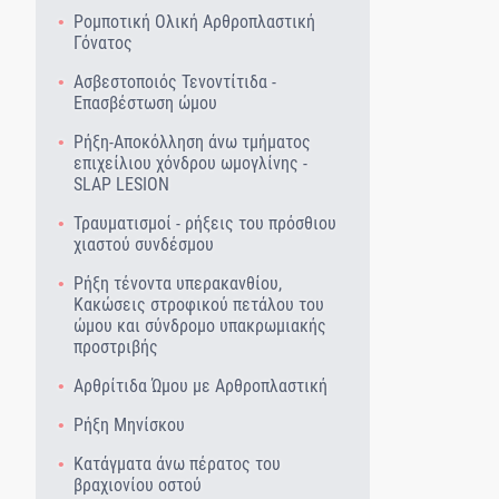
Ρομποτική Ολική Αρθροπλαστική
Γόνατος
Ασβεστοποιός Τενοντίτιδα -
Επασβέστωση ώμου
Ρήξη-Αποκόλληση άνω τμήματος
επιχείλιου χόνδρου ωμογλίνης -
SLAP LESION
Τραυματισμοί - ρήξεις του πρόσθιου
χιαστού συνδέσμου
Ρήξη τένοντα υπερακανθίου,
Κακώσεις στροφικού πετάλου του
ώμου και σύνδρομο υπακρωμιακής
προστριβής
Αρθρίτιδα Ώμου με Αρθροπλαστική
Ρήξη Μηνίσκου
Κατάγματα άνω πέρατος του
βραχιονίου οστού