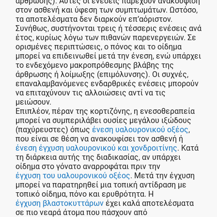
άρθρωσης). Αυτές οι ενέσεις παρέχουν ανακούφιση
στον ασθενή και ύφεση των συμπτωμάτων. Ωστόσο,
τα αποτελέσματα δεν διαρκούν επ’αόριστον.
Συνήθως, συστήνονται τρεις ή τέσσερις ενέσεις ανά
έτος, κυρίως λόγω των πιθανών παρενεργειών. Σε
ορισμένες περιπτώσεις, ο πόνος και το οίδημα
μπορεί να επιδεινωθεί μετά την ένεση, ενώ υπάρχει
το ενδεχόμενο μακροπρόθεσμης βλάβης της
άρθρωσης ή λοίμωξης (επιμόλυνσης). Οι συχνές,
επαναλαμβανόμενες ενδαρθρικές ενέσεις μπορούν
να επιταχύνουν τις αλλοιώσεις αντί να τις
μειώσουν.
Επιπλέον, πέραν της κορτιζόνης, η ενεσοθεραπεία
μπορεί να συμπεριλάβει ουσίες μεγάλου ιξώδους
(παχύρευστες) όπως
ένεση υαλουρονικού οξέος
,
που είναι σε θέση να ανακουφίσει τον ασθενή ή
ένεση έγχυση υαλουρονικού και χονδροιτίνης
. Κατά
τη διάρκεια αυτής της διαδικασίας, αν υπάρχει
οίδημα στο γόνατο αναρροφάται πριν την
έγχυση του υαλουρονικού οξέος
. Μετά την έγχυση
μπορεί να παρατηρηθεί μια τοπική αντίδραση με
τοπικό οίδημα, πόνο και ερυθρότητα. Η
έγχυση βλαστοκυττάρων
έχει καλά αποτελέσματα
σε πιο νεαρά άτομα που πάσχουν από