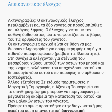
Απεικονιστικός έλεγχος
Ακτινογραφίες
: Ο ακτινολογικός έλεγχος
περιλαμβάνει και τα δύο γόνατα σε προσθιοπίσθιες
και πλάγιες λήψεις. Ο έλεγχος γίνεται με τον
ασθενή όρθιο ούτως ώστε να φορτίζει με το βάρος
του τις αρθρώσεις του γόνατος.
Oι ακτινογραφίες αρχικά είναι σε θέση να μας
δώσουν πληροφορίες για ασύμμετρη φόρτιση ή για
πιθανές παραμορφώσεις (ραιβότητα, βλαισότητα).
Στη συνέχεια ελέγχονται για στένωση του
μεσάρθριου χώρου μεταξύ των οστών του μηρού και
της κνήμης, σκλήρυνση του υποχόνδριου οστού και
δημιουργία νέου οστού στις παρυφές της άρθρωσης
(οστεόφυτα).
Άλλες εξετάσεις
: Σε ειδικές περιπτώσεις, η
Μαγνητική Τομογραφία, η Αξονική Τομογραφία και
το σπινθηρογράφημα μπορούν να περιγράψουν με
μεγαλύτερη ακρίβεια την κατάσταση του οστού και
των μαλακών ιστών του γόνατος.
Πρόσφατα όμως προστέθηκε στην διαγνωστική μας
φαρέτρα και η επαναστατική
διαγνωστική