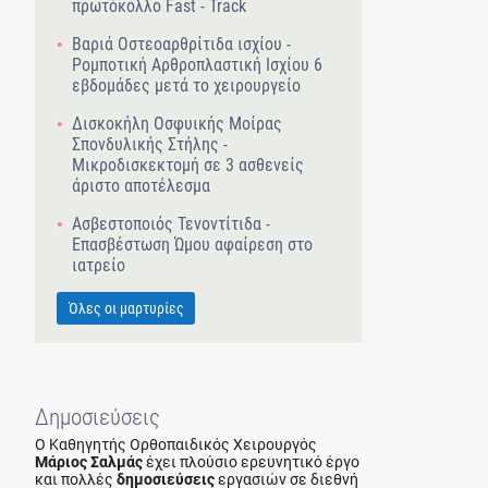
πρωτόκολλο Fast - Track
Βαριά Οστεοαρθρίτιδα ισχίου -
Ρομποτική Αρθροπλαστική Ισχίου 6
εβδομάδες μετά το χειρουργείο
Δισκοκήλη Οσφυικής Μοίρας
Σπονδυλικής Στήλης -
Μικροδισκεκτομή σε 3 ασθενείς
άριστο αποτέλεσμα
Ασβεστοποιός Τενοντίτιδα -
Επασβέστωση Ώμου αφαίρεση στο
ιατρείο
Όλες οι μαρτυρίες
Δημοσιεύσεις
Ο Καθηγητής Ορθοπαιδικός Χειρουργός
Μάριος Σαλμάς
έχει πλούσιο ερευνητικό έργο
και πολλές
δημοσιεύσεις
εργασιών σε διεθνή