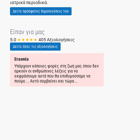
ιατρικά περιοδικά.
Δείτε πρόσφατες δημοσιεύσεις του
Είπαν για μας
5.0
★★★★★
405 Αξιολογήσεις
Δείτε όλες τις αξιολογήσεις
Erasmia
Εύη Α.
Υπάρχουν κάποιες φορές στη ζωή μας όπου δεν
Χειρουργήθηκα 
αρκούν οι ανθρώπινες λέξεις για να
αρθροπλαστική α
εκφράσουμε αυτά που θα επιθυμούσαμε να
Αυτό που με εν
πούμε... Αυτό συμβαίνει και τώρα...
μου εξήγησε όλε
άρθρωση, το μόσ
αποθεραπεία. Αν
υπομονή και ευ
Περπάτησα την ί
χρησιμοποιήσει 
σημαντικότερο γ
χωρίς τον πόνο 
χρόνια και σιγά
ξεχάσει. Ευχαρι